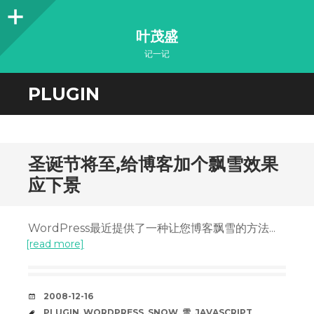
Sidebar
叶茂盛
记一记
PLUGIN
圣诞节将至,给博客加个飘雪效果
应下景
WordPress最近提供了一种让您博客飘雪的方法...
[read more]
DATE
2008-12-16
TAGS
PLUGIN
,
WORDPRESS
,
SNOW
,
雪
,
JAVASCRIPT