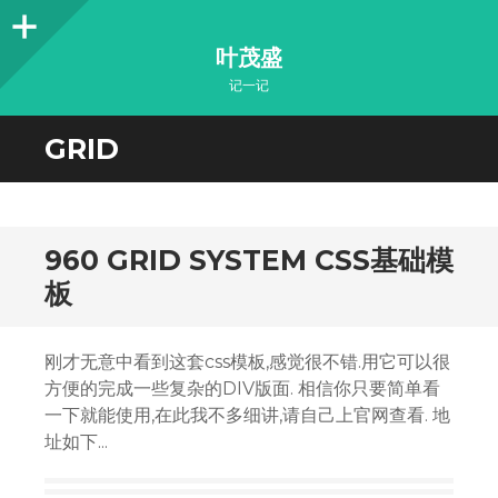
Sidebar
叶茂盛
记一记
GRID
960 GRID SYSTEM CSS基础模
板
刚才无意中看到这套css模板,感觉很不错.用它可以很
方便的完成一些复杂的DIV版面. 相信你只要简单看
一下就能使用,在此我不多细讲,请自己上官网查看. 地
址如下...