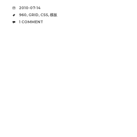
DATE
2010-07-14
TAGS
960
,
GRID
,
CSS
,
模板
COMMENTS
1 COMMENT