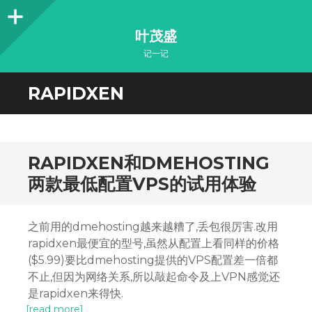
Sidebar
叶茂盛
记一记
RAPIDXEN
RAPIDXEN和DMEHOSTING
两款最低配置VPS的试用体验
之前用的dmehosting越来越糟了,丢包很厉害.改用
rapidxen最便宜的型号,虽然从配置上看同样的价格
($5.99)要比dmehosting提供的VPS配置差一倍都
不止,但因为网络关系,所以敲起命令及上VPN感觉还
是rapidxen来得快.
[read more]