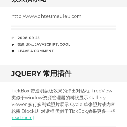
http://www.dhteumeuleu.com
DATE
2008-09-25
TAGS
效果
,
演示
,
JAVASCRIPT
,
COOL
COMMENTS
LEAVE A COMMENT
JQUERY 常用插件
TickBox 带透明蒙板效果的弹出对话框 TreeView
类似于window资源管理器的树状显示 Gallery
Viewer 多行多列式照片展示 Cycle 单张照片或内容
轮播 BlockUI 对话框,类似于TickBox,效果更多一些
[read more]