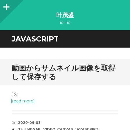
Sidebar
叶茂盛
记一记
JAVASCRIPT
動画からサムネイル画像を取得
して保存する
JS:
[read more]
DATE
2020-09-03
TAGS
THUMBNAIL
,
VIDEO
,
CANVAS
,
JAVASCRIPT