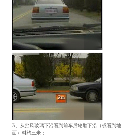
3、从挡风玻璃下沿看到前车后轮胎下沿（或看到地
面）时约三米；