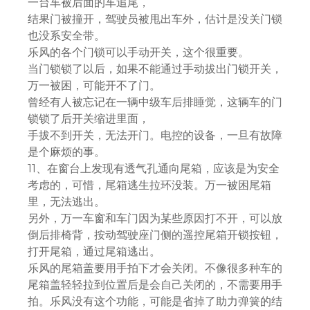
一台车被后面的车追尾，
结果门被撞开，驾驶员被甩出车外，估计是没关门锁
也没系安全带。
乐风的各个门锁可以手动开关，这个很重要。
当门锁锁了以后，如果不能通过手动拔出门锁开关，
万一被困，可能开不了门。
曾经有人被忘记在一辆中级车后排睡觉，这辆车的门
锁锁了后开关缩进里面，
手拔不到开关，无法开门。电控的设备，一旦有故障
是个麻烦的事。
11、在窗台上发现有透气孔通向尾箱，应该是为安全
考虑的，可惜，尾箱逃生拉环没装。万一被困尾箱
里，无法逃出。
另外，万一车窗和车门因为某些原因打不开，可以放
倒后排椅背，按动驾驶座门侧的遥控尾箱开锁按钮，
打开尾箱，通过尾箱逃出。
乐风的尾箱盖要用手拍下才会关闭。不像很多种车的
尾箱盖轻轻拉到位置后是会自己关闭的，不需要用手
拍。乐风没有这个功能，可能是省掉了助力弹簧的结