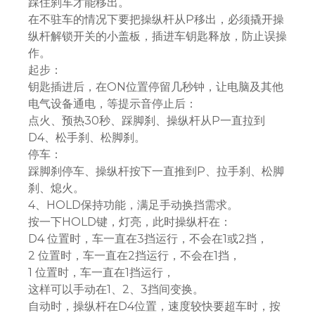
踩住刹车才能移出。
在不驻车的情况下要把操纵杆从P移出，必须撬开操
纵杆解锁开关的小盖板，插进车钥匙释放，防止误操
作。
起步：
钥匙插进后，在ON位置停留几秒钟，让电脑及其他
电气设备通电，等提示音停止后：
点火、预热30秒、踩脚刹、操纵杆从P一直拉到
D4、松手刹、松脚刹。
停车：
踩脚刹停车、操纵杆按下一直推到P、拉手刹、松脚
刹、熄火。
4、HOLD保持功能，满足手动换挡需求。
按一下HOLD键，灯亮，此时操纵杆在：
D4 位置时，车一直在3挡运行，不会在1或2挡，
2 位置时，车一直在2挡运行，不会在1挡，
1 位置时，车一直在1挡运行，
这样可以手动在1、2、3挡间变换。
自动时，操纵杆在D4位置，速度较快要超车时，按