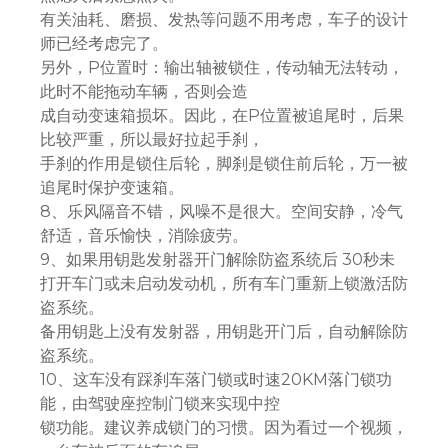
有关油耗、磨损、发热等问题不用考虑，车子的设计
师已经考虑完了。
另外，P位置时：输出轴被锁住，传动轴无法转动，
此时不能拖动车辆，否则会造
成自动变速箱损坏。因此，在P位置被追尾时，后果
比较严重，所以最好拉起手刹，
手刹的作用是锁住后轮，脚刹是锁住前后轮，万一被
追尾时保护变速箱。
8、乐风隔音不错，风噪不是很大。空间安静，冷气
舒适，音乐愉快，消除疲劳。
9、如果用钥匙发射器开门解除防盗系统后 30秒未
打开车门或未启动发动机，所有车门重新上锁激活防
盗系统。
备用钥匙上没有发射器，用钥匙开门后，自动解除防
盗系统。
10、这车没有踩刹车落门锁或时速20KM落门锁功
能，由驾驶座控制门锁来实现中控
锁功能。建议养成锁门的习惯。因为看过一个视频，