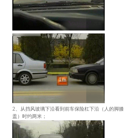
2、从挡风玻璃下沿看到前车保险杠下沿（人的脚膝
盖）时约两米；