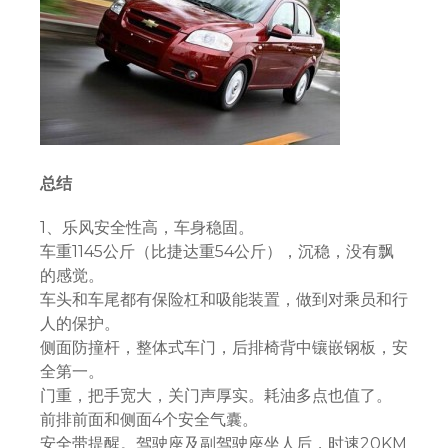
总结
1、乐风安全性高，车身稳固。
车重1145公斤（比捷达重54公斤），沉稳，没有飘
的感觉。
车头和车尾都有保险杠和吸能装置，做到对乘员和行
人的保护。
侧面防撞杆，整体式车门，后排椅背中镶嵌钢板，安
全第一。
门重，把手宽大，关门声厚实。耗油多点也值了。
前排前面和侧面4个安全气囊。
安全带提醒。驾驶座及副驾驶座坐人后，时速20KM