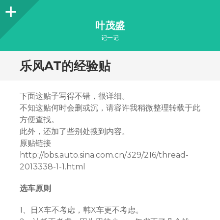
Sidebar
叶茂盛
记一记
乐风AT的经验贴
下面这贴子写得不错，很详细。
不知这贴何时会删或沉，请容许我稍微整理转载于此
方便查找。
此外，还加了些别处搜到内容。
原贴链接
http://bbs.auto.sina.com.cn/329/216/thread-
2013338-1-1.html
选车原则
1、日X车不考虑，韩X车更不考虑。