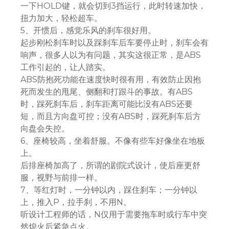
一下HOLD键，就会切到3挡运行，此时转速加快，
扭力加大，轻松超车。
5、开惯后，感觉乐风的刹车很好用。
起步刚松刹车时以及踩刹车后车要停止时，刹车会有
响声，很多人以为有问题，其实这很正常，是ABS
工作引起的，让人踏实。
ABS防抱死功能在速度快时很有用，有效防止因抱
死而发生的甩尾、侧翻和打跟斗的事故。有ABS
时，踩死刹车后，刹车距离可能比没有ABS还要
短，而且方向盘可控；没有ABS时，踩死刹车后方
向盘会失控。
6、座椅较高，坐着舒服。不像有些车好像坐在地板
上。
后排座椅加高了，所谓的剧院式设计，使后座更舒
服，视野与前排一样。
7、等红灯时，一分钟以内，踩住刹车；一分钟以
上，推入P，拉手刹，不用N。
听设计工程师的话，N仅用于需要拖车时或行车中突
然熄火后紧急点火。