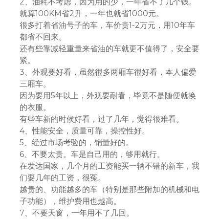
2、油耗不考虑，因为用的少，一年省不了几个钱。
就算100KM省2升，一年也就省1000元。
很多打着省油号子的车，车价贵1-2万元，用10年车
都省不回来。
还有些靠减轻重量来省油的车就更不值得了，安全要
紧。
3、外观要好看，虽然很多两厢车很好看，本人偏爱
三厢车。
因为要用5年以上，外观要耐看，毕竟不是随便就换
的衣服。
有些车新的时候好看，过了几年，觉得很难看。
4、性能安全，质量可靠，操控性好。
5、经过市场考验的，销量好的。
6、不要太贵。车是自己用的，够用就行。
在发达国家，几个月的工资能买一辆不错的新车，我
们要几年的工资，很冤。
越贵的、功能越多的车（特别是那些附加的机械和电
子功能），维护费用也越高。
7、不要天窗，一年用不了几回。