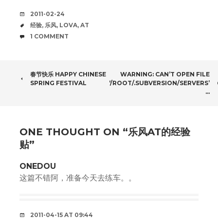
DATE
2011-02-24
TAGS
经验
,
乐风
,
LOVA
,
AT
COMMENTS
1 COMMENT
POST
春节快乐 HAPPY CHINESE
WARNING: CAN’T OPEN FILE
SPRING FESTIVAL
‘/ROOT/.SUBVERSION/SERVERS’
NAVIGATION
…
ONE THOUGHT ON “
乐风AT的经验
贴
”
ONEDOU
这篇不错阿，准备今天去练车。。
2011-04-15 AT 09:44