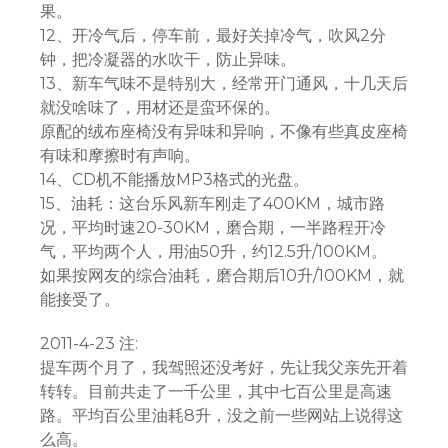
果。
12、开冷气后，停车前，最好关掉冷气，吹风2分
钟，把冷凝器的水吹干，防止异味。
13、新车气味不是特别大，经常开门通风，十几天后
就没啥味了，用材还是蛮环保的。
原配的绒布座椅没有异味和异响，不像有些真皮座椅
有味和摩擦时有声响。
14、CD机不能播放MP3格式的光盘。
15、油耗：这台乐风新车刚走了400KM，城市路
况，平均时速20-30KM，磨合期，一半路程开冷
气，平均两个人，用油50升，约12.5升/100KM。
如果按网友的综合油耗，磨合期后10升/100KM，就
能接受了。
2011-4-23 注:
提车两个月了，我驾照还没考好，先让我父亲先开着
转转。目前共走了一千公里，其中七百公里是高速
路。平均百公里油耗8升，没之前一些网站上说得这
么高。