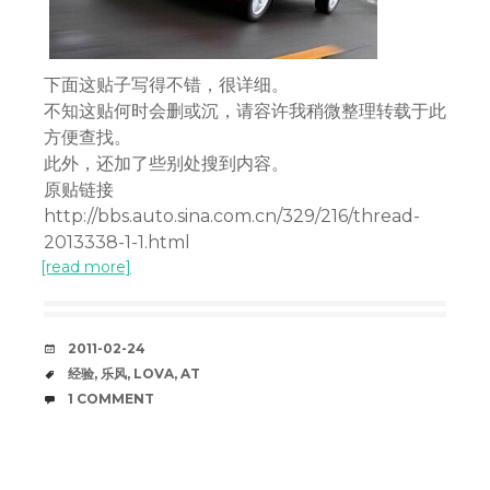
下面这贴子写得不错，很详细。
不知这贴何时会删或沉，请容许我稍微整理转载于此
方便查找。
此外，还加了些别处搜到内容。
原贴链接
http://bbs.auto.sina.com.cn/329/216/thread-
2013338-1-1.html
[read more]
DATE
2011-02-24
TAGS
经验
,
乐风
,
LOVA
,
AT
COMMENTS
1 COMMENT