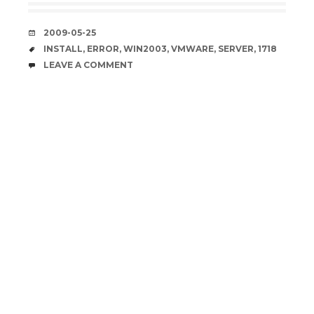
DATE
2009-05-25
TAGS
INSTALL
,
ERROR
,
WIN2003
,
VMWARE
,
SERVER
,
1718
COMMENTS
LEAVE A COMMENT