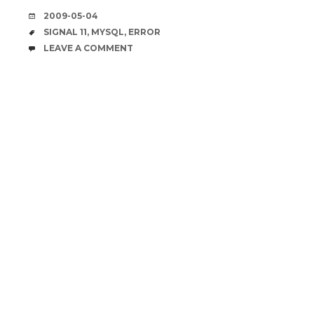
DATE
2009-05-04
TAGS
SIGNAL 11
,
MYSQL
,
ERROR
COMMENTS
LEAVE A COMMENT