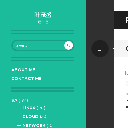
叶茂盛
记一记
Search
Standa
for:
ABOUT ME
[
CONTACT ME
SA
(194)
LINUX
(141)
CLOUD
(20)
NETWORK
(10)