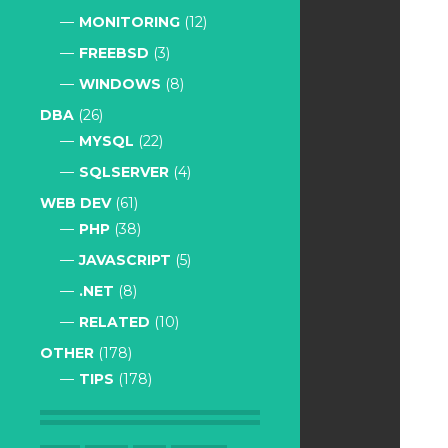
MONITORING
(12)
FREEBSD
(3)
WINDOWS
(8)
DBA
(26)
MYSQL
(22)
SQLSERVER
(4)
WEB DEV
(61)
PHP
(38)
JAVASCRIPT
(5)
.NET
(8)
RELATED
(10)
OTHER
(178)
TIPS
(178)