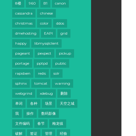
8楼
960
B1
canon
cassandra
chinese
christmas
color
ddos
dmehosting
EAPI
grid
happy
libmysqlclient
pageant
pexpect
pickup
portage
pptpd
public
rapidxen
redis
solr
sphinx
tomcat
warning
webgrind
xdebug
删除
单词
各种
场景
天空之城
我
操作
数码影像
文件编码
春节
梅龙镇
破解
签证
管理
经验