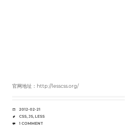
官网地址：http://lesscss.org/
DATE
2012-02-21
TAGS
CSS
,
JS
,
LESS
COMMENTS
1 COMMENT