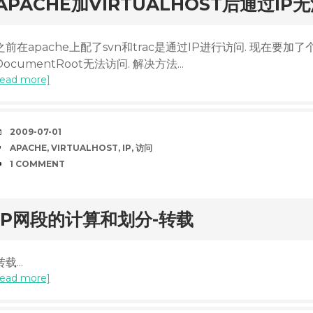
rd
APACHE加VIRTUALHOST后通过I
之前在apache上配了svn和trac是通过IP进行访问. 现在要加了个V
DocumentRoot无法访问. 解决方法...
read more]
DATE
2009-07-01
TAGS
APACHE
,
VIRTUALHOST
,
IP
,
访问
COMMENTS
1 COMMENT
rd
IP网段的计算和划分-转载
转载...
read more]