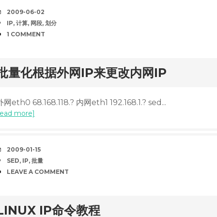
DATE
2009-06-02
TAGS
IP
,
计算
,
网段
,
划分
COMMENTS
1 COMMENT
rd
批量化根据外网IP来更改内网IP
网eth0 68.168.118.? 内网eth1 192.168.1.? sed...
read more]
DATE
2009-01-15
TAGS
SED
,
IP
,
批量
COMMENTS
LEAVE A COMMENT
rd
LINUX IP命令教程