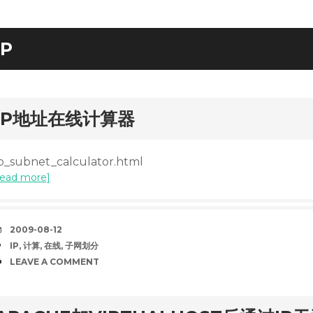
IP
rd
IP地址在线计算器
ip_subnet_calculator.html
read more]
DATE
2009-08-12
TAGS
IP
,
计算
,
在线
,
子网划分
COMMENTS
LEAVE A COMMENT