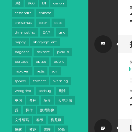
8楼
960
B1
canon
cassandra
chinese
christmas
color
ddos
dmehosting
EAPI
grid
Standa
happy
libmysqlclient
pageant
pexpect
pickup
portage
pptpd
public
外
[
rapidxen
redis
solr
sphinx
tomcat
warning
webgrind
xdebug
删除
单词
各种
场景
天空之城
我
操作
数码影像
文件编码
春节
梅龙镇
Standa
破解
签证
管理
经验