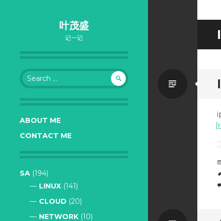
叶茂盛
记一记
Search
Standa
for:
ABOUT ME
[
CONTACT ME
SA
(194)
LINUX
(141)
CLOUD
(20)
NETWORK
(10)