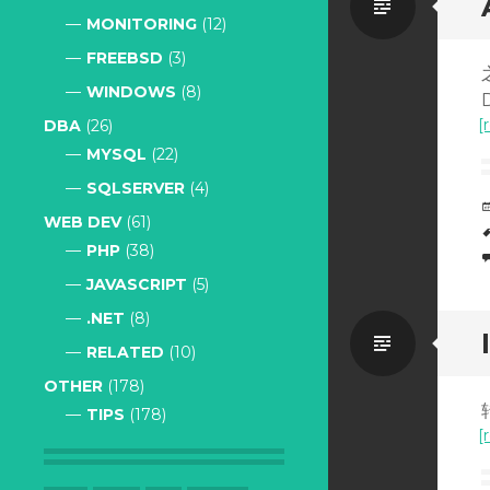
Standa
MONITORING
(12)
FREEBSD
(3)
WINDOWS
(8)
[
DBA
(26)
MYSQL
(22)
SQLSERVER
(4)
WEB DEV
(61)
PHP
(38)
JAVASCRIPT
(5)
.NET
(8)
Standa
RELATED
(10)
OTHER
(178)
TIPS
(178)
[