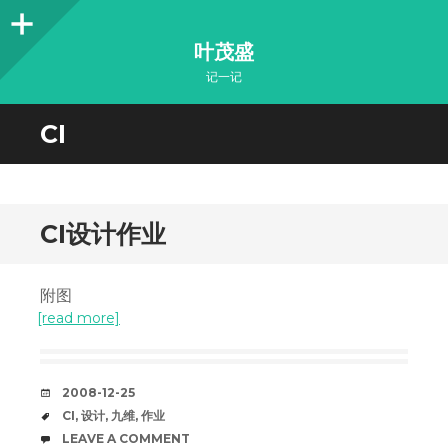
Sidebar
叶茂盛
记一记
CI
CI设计作业
附图
[read more]
DATE
2008-12-25
TAGS
CI
,
设计
,
九维
,
作业
COMMENTS
LEAVE A COMMENT