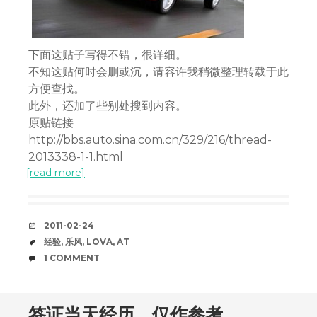
下面这贴子写得不错，很详细。
不知这贴何时会删或沉，请容许我稍微整理转载于此
方便查找。
此外，还加了些别处搜到内容。
原贴链接
http://bbs.auto.sina.com.cn/329/216/thread-
2013338-1-1.html
[read more]
DATE
2011-02-24
TAGS
经验
,
乐风
,
LOVA
,
AT
COMMENTS
1 COMMENT
签证当天经历，仅作参考