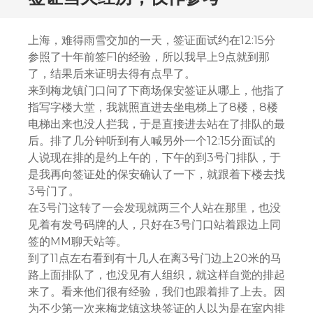
上海，难得雨雪交加的一天，签证面试约在12:15分
参照了十年前签F1的经验，所以我早上9点就到那
了，结果后来证明去得有点早了。
来到梅龙镇门口问了下商场保安签证从哪上，他指了
指写字楼大堂，我就照直进去坐电梯上了8楼，8楼
电梯出来也没人拦我，于是直接进去站在了排队的最
后。排了几分钟听到有人喊另外一个12:15分面试的
人说现在排的是约上午的，下午的到3号门排队，于
是我再向签证处的保安确认了一下，就跟着下楼去找
3号门了。
在3号门这转了一会发现就两三个人站在那里，也没
见着有发号码牌的人，只好在3号门口站着跟边上同
签的MM聊天站等。
到了11点左右看到有十几人在离3号门边上20米的马
路上面排队了，也没见有人组织，就这样自觉的排起
来了。看来他们很有经验，我们也跟着排了上去。因
为不少第一次来梅龙镇这块签证的人以为是在室内排