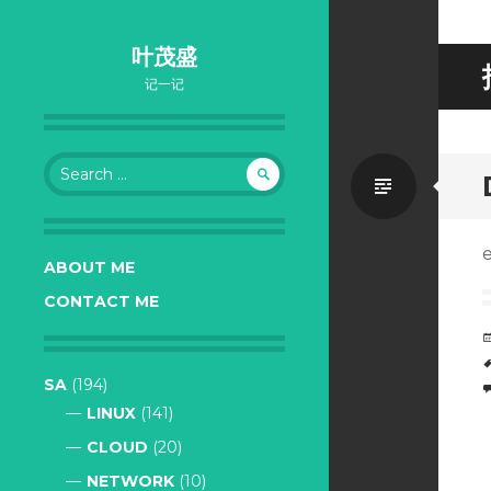
叶茂盛
记一记
Search
Standa
for:
ABOUT ME
CONTACT ME
SA
(194)
LINUX
(141)
CLOUD
(20)
NETWORK
(10)