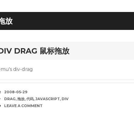
拖放
rd
DIV DRAG 鼠标拖放
emu's div-drag
DATE
2008-05-29
TAGS
DRAG
,
拖放
,
代码
,
JAVASCRIPT
,
DIV
COMMENTS
LEAVE A COMMENT