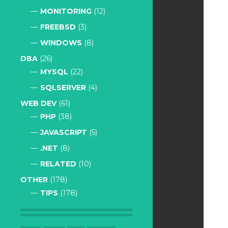
MONITORING
(12)
FREEBSD
(3)
WINDOWS
(8)
DBA
(26)
MYSQL
(22)
SQLSERVER
(4)
WEB DEV
(61)
PHP
(38)
JAVASCRIPT
(5)
.NET
(8)
RELATED
(10)
OTHER
(178)
TIPS
(178)