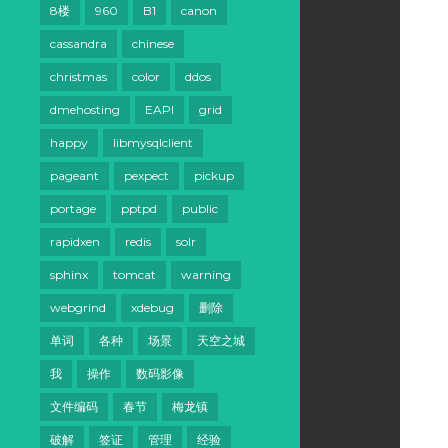
8楼
960
B1
canon
cassandra
chinese
christmas
color
ddos
dmehosting
EAPI
grid
happy
libmysqlclient
pageant
pexpect
pickup
portage
pptpd
public
rapidxen
redis
solr
sphinx
tomcat
warning
webgrind
xdebug
删除
单词
各种
场景
天空之城
我
操作
数码影像
文件编码
春节
梅龙镇
破解
签证
管理
经验