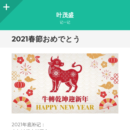
Sidebar
叶茂盛
记一记
2021春節おめでとう
2021年底补记：