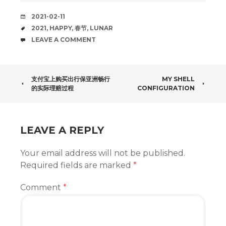
DATE
2021-02-11
TAGS
2021
,
HAPPY
,
春节
,
LUNAR
COMMENTS
LEAVE A COMMENT
POST
支付宝上购买出行保亚洲畅行
MY SHELL
的实际理赔过程
CONFIGURATION
NAVIGATION
LEAVE A REPLY
Your email address will not be published.
Required fields are marked
*
Comment
*