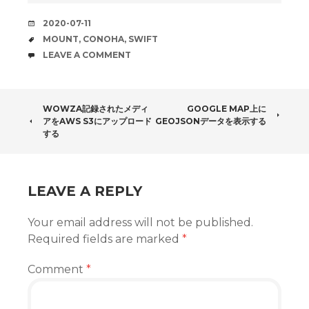
DATE
2020-07-11
TAGS
MOUNT
,
CONOHA
,
SWIFT
COMMENTS
LEAVE A COMMENT
POST
WOWZA記録されたメディ
GOOGLE MAP上に
アをAWS S3にアップロード
GEOJSONデータを表示する
NAVIGATION
する
LEAVE A REPLY
Your email address will not be published.
Required fields are marked
*
Comment
*