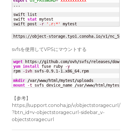
export
OS_PASSWORD
=
'xxxxxxxxxxx'
...

swift list

swift 
stat
 mytest

swift post 
-r
'.r:*'
 mytest
https://object-storage.tyo1.conoha.io/v1/nc_56f111
svfsを使用してVPSにマウントする
wget
 https:
//
github.com
/
ovh
/
svfs
/
releases
/
download
yum install
 fuse ruby 
-y
rpm 
-ivh
 svfs-0.9.1-
1
.x86_64.rpm

mkdir
/
var
/
www
/
html
/
mytest
/
mount
-t
 svfs device_name 
/
var
/
www
/
html
/
mytest
/
upl
【参考】
https://support.conoha.jp/v/objectstoragecurl/
?btn_id=v-objectstoragecurl-sidebar_v-
objectstoragecurl