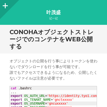
Sidebar
叶茂盛
记一记
CONOHAオブジェクトストレ
ージでのコンテナをWEB公開
する
オブジェクトの公開を行う事によりトークンを使わ
ないでダウンロードを行う事が可能です。
誰でもアクセスできるようになるため、公開したく
ないファイルは注意が必要です。
cat
 .bashrc

export
OS_AUTH_URL
=
'https://identity.tyo1.conoha.i
export
OS_TENANT_NAME
=
'gnctxxxxx'
export
OS_USERNAME
=
'gncuxxxxx'