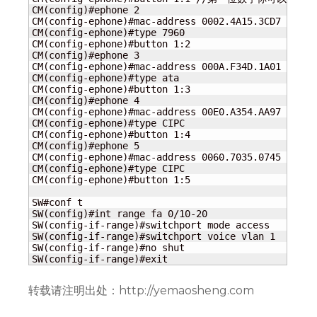
CM(config)#ephone 2

CM(config-ephone)#mac-address 0002.4A15.3CD7

CM(config-ephone)#type 7960

CM(config-ephone)#button 1:2

CM(config)#ephone 3

CM(config-ephone)#mac-address 000A.F34D.1A01

CM(config-ephone)#type ata

CM(config-ephone)#button 1:3

CM(config)#ephone 4

CM(config-ephone)#mac-address 00E0.A354.AA97

CM(config-ephone)#type CIPC

CM(config-ephone)#button 1:4

CM(config)#ephone 5

CM(config-ephone)#mac-address 0060.7035.0745

CM(config-ephone)#type CIPC

CM(config-ephone)#button 1:5

SW#conf t

SW(config)#int range fa 0/10-20

SW(config-if-range)#switchport mode access

SW(config-if-range)#switchport voice vlan 1

SW(config-if-range)#no shut

SW(config-if-range)#exit
转载请注明出处：http://yemaosheng.com