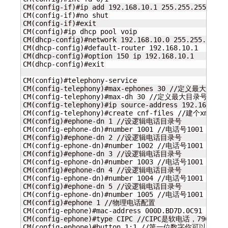
CM(config-if)#ip add 192.168.10.1 255.255.255.0

CM(config-if)#no shut

CM(config-if)#exit

CM(config)#ip dhcp pool voip

CM(dhcp-config)#network 192.168.10.0 255.255.255.0

CM(dhcp-config)#default-router 192.168.10.1

CM(dhcp-config)#option 150 ip 192.168.10.1

CM(dhcp-config)#exit

CM(config)#telephony-service

CM(config-telephony)#max-ephones 30 //定义最大电话数

CM(config-telephony)#max-dh 30 //定义最大目录号

CM(config-telephony)#ip source-address 192.168.
CM(config-telephony)#create cnf-files //建个
CM(config)#ephone-dn 1 //设逻辑电话目录号

CM(config-ephone-dn)#number 1001 //电话号1001

CM(config)#ephone-dn 2 //设逻辑电话目录号

CM(config-ephone-dn)#number 1002 //电话号1001

CM(config)#ephone-dn 3 //设逻辑电话目录号

CM(config-ephone-dn)#number 1003 //电话号1001

CM(config)#ephone-dn 4 //设逻辑电话目录号

CM(config-ephone-dn)#number 1004 //电话号1001

CM(config)#ephone-dn 5 //设逻辑电话目录号

CM(config-ephone-dn)#number 1005 //电话号1001

CM(config)#ephone 1 //物理电话配置

CM(config-ephone)#mac-address 000D.BD7D.0C91

CM(config-ephone)#type CIPC //CIPC是软电话，796
CM(config-ephone)#button 1:1 //第一位数字你可