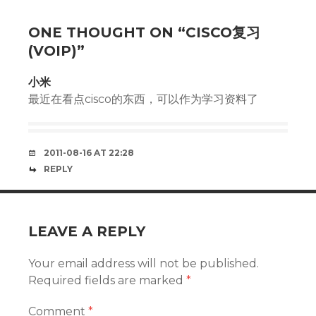
ONE THOUGHT ON “
CISCO复习
(VOIP)
”
小米
最近在看点cisco的东西，可以作为学习资料了
2011-08-16 AT 22:28
REPLY
LEAVE A REPLY
Your email address will not be published.
Required fields are marked
*
Comment
*