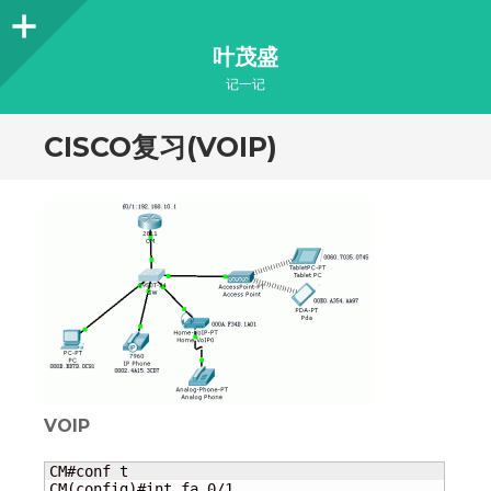
Sidebar
叶茂盛
记一记
CISCO复习(VOIP)
VOIP
CM#conf t

CM(config)#int fa 0/1
