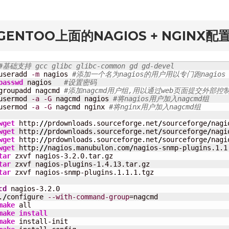
rd
GENTOO上面的NAGIOS + NGINX配
#基础支持 gcc glibc glibc-common gd gd-devel
useradd 
-m
 nagios 
#添加一个名为nagios的用户用以专门跑nagios   
passwd
 nagios   
#设置密码
groupadd nagcmd 
#添加nagcmd用户组,用以通过web页面提交外部控
usermod 
-a
-G
 nagcmd nagios 
#将nagios用户加入nagcmd组
usermod 
-a
-G
 nagcmd nginx 
#将nginx用户加入nagcmd组
wget
 http:
//
prdownloads.sourceforge.net
/
sourceforge
/
nagi
wget
 http:
//
prdownloads.sourceforge.net
/
sourceforge
/
nagi
wget
 http:
//
prdownloads.sourceforge.net
/
sourceforge
/
nagi
wget
 http:
//
nagios.manubulon.com
/
tar
tar
tar
 zxvf nagios-snmp-plugins.1.1.1.tgz

cd
 nagios-3.2.0

.
/
configure 
--with-command-group
make
make
install
make