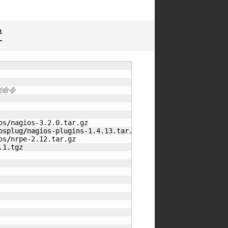
置
        
制命令
os
/
osplug
/
os
/
nrpe-
2.12