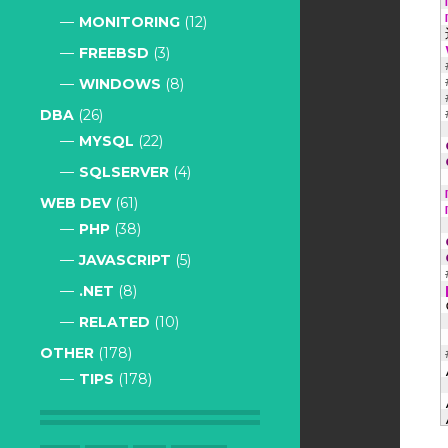
MONITORING
(12)
FREEBSD
(3)
WINDOWS
(8)
DBA
(26)
MYSQL
(22)
SQLSERVER
(4)
WEB DEV
(61)
PHP
(38)
JAVASCRIPT
(5)
.NET
(8)
RELATED
(10)
OTHER
(178)
TIPS
(178)