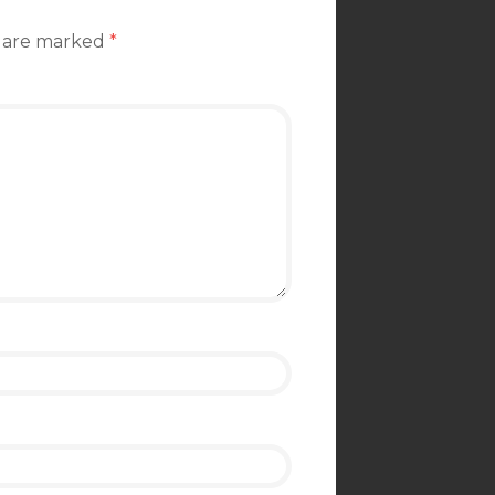
s are marked
*