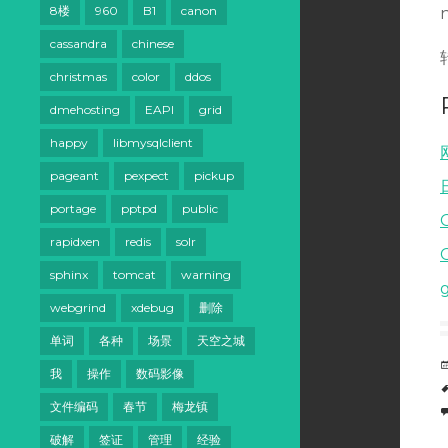
8楼
960
B1
canon
cassandra
chinese
christmas
color
ddos
dmehosting
EAPI
grid
happy
libmysqlclient
pageant
pexpect
pickup
portage
pptpd
public
rapidxen
redis
solr
sphinx
tomcat
warning
webgrind
xdebug
删除
单词
各种
场景
天空之城
我
操作
数码影像
文件编码
春节
梅龙镇
破解
签证
管理
经验