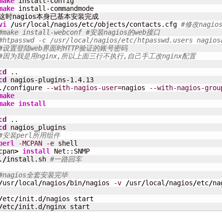
make
make
 install-commandmode

vi
/
usr
/
local
/
nagios
/
etc
/
objects
/
contacts.cfg 
#修改nagi
#make install-webconf #安装nagios的web接口
#htpasswd -c /usr/local/nagios/etc/htpasswd.users nagios
#设置登陆web界面时HTTP验证的账号密码
#因为我是用nginx,所以上面三行不执行,自己手工改nginx配置
cd
cd
 nagios-plugins-1.4.13

.
/
configure 
--with-nagios-user
=nagios 
--with-nagios-grou
make
make
install
cd
cd
#安装perl所用组件
perl
-MCPAN
-e
 shell

cpan
>
install
 Net::SNMP

.
/
install.sh 
#一路回车
#nagios全套安装完毕
/
usr
/
local
/
nagios
/
bin
/
nagios 
-v
/
usr
/
local
/
nagios
/
etc
/
na
/
etc
/
init.d
/
/
etc
/
init.d
/
nginx start