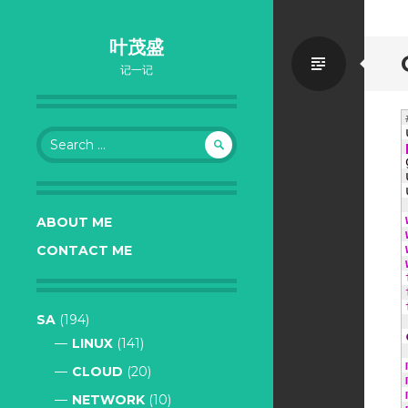
叶茂盛
Standa
记一记
Search
for:
ABOUT ME
CONTACT ME
SA
(194)
LINUX
(141)
CLOUD
(20)
NETWORK
(10)