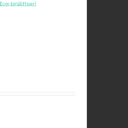
cgi-bin运行perl