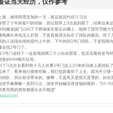
rd
签证当天经历，仅作参考
上海，难得雨雪交加的一天，签证面试约在12:15分
参照了十年前签F1的经验，所以我早上9点就到那了，结果后来
来到梅龙镇门口问了下商场保安签证从哪上，他指了指写字楼大
楼电梯出来也没人拦我，于是直接进去站在了排队的最后。排了几分
试的人说现在排的是约上午的，下午的到3号门排队，于是我再
楼去找3号门了。
在3号门这转了一会发现就两三个人站在那里，也没见着有发号
同签的MM聊天站等。
到了11点左右看到有十几人在离3号门边上20米的马路上面排
起来了。看来他们很有经验，我们也跟着排了上去。因为不少第
内排队，所以有没带伞的。惨啊，又是风又是雨又是雪的，好在
站得手麻脚麻一直到12点，保安开始喊话讲进场的规则：“DS-1
同拿东西的朋友都退出去不能进”
read more]