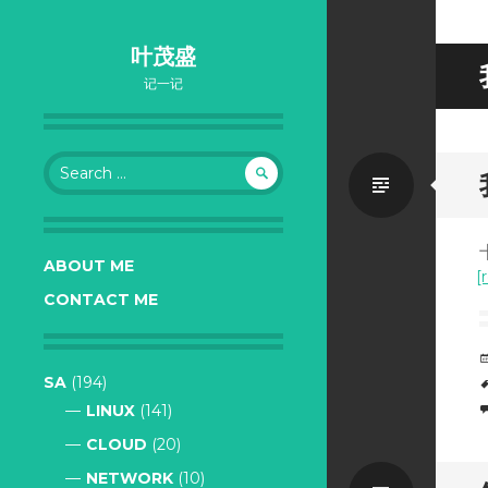
叶茂盛
记一记
Search
Standa
for:
ABOUT ME
[
CONTACT ME
SA
(194)
LINUX
(141)
CLOUD
(20)
NETWORK
(10)