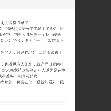
证明去得有点早了。
堂，我就照直进去坐电梯上了8楼，8
钟听到有人喊另外一个12:15分面
向签证处的保安确认了一下，就跟着下
码牌的人，只好在3号门口站着跟边上
队了，也没见有人组织，就这样自觉的排
一次来梅龙镇这块签证的人以为是在室
我有准备，相互帮助喽。
56表放第一页要让他一眼就能看到，陪