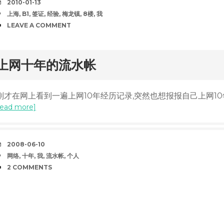
DATE
2010-01-13
TAGS
上海
,
B1
,
签证
,
经验
,
梅龙镇
,
8楼
,
我
COMMENTS
LEAVE A COMMENT
rd
上网十年的流水帐
刚才在网上看到一遍上网10年经历记录,突然也想报报自己上网10
read more]
DATE
2008-06-10
TAGS
网络
,
十年
,
我
,
流水帐
,
个人
COMMENTS
2 COMMENTS