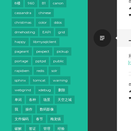
8楼
960
B1
canon
cassandra
chinese
christmas
color
ddos
dmehosting
EAPI
grid
Standa
happy
libmysqlclient
pageant
pexpect
pickup
portage
pptpd
public
[
rapidxen
redis
solr
sphinx
tomcat
warning
webgrind
xdebug
删除
单词
各种
场景
天空之城
我
操作
数码影像
文件编码
春节
梅龙镇
破解
签证
管理
经验