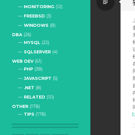
Standa
MONITORING
(12)
FREEBSD
(3)
WINDOWS
(8)
DBA
(26)
MYSQL
(22)
SQLSERVER
(4)
WEB DEV
(61)
PHP
(38)
JAVASCRIPT
(5)
.NET
(8)
RELATED
(10)
OTHER
(178)
[
TIPS
(178)