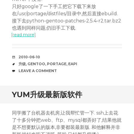
只好google了一下手工把它下载下来放
在/usr/portage/distfiles/目录中,然后直接ebuild.
接下去python-gentoo-patches-2.5.4-r2.tar.bz2
也遇到同样问题,仍旧手工下载.
[read more]
DATE
2010-06-10
TAGS
升级
,
GENTOO
,
PORTAGE
,
EAPI
COMMENTS
LEAVE A COMMENT
YUM升级最新版软件
同学搬了台机器去机房,让我帮忙管一下. ssh上去花
了十多分钟把web、ftp、mysql都弄好了,结果他就
是不想要默认的版本,非要都装最新版. 和他解释并非