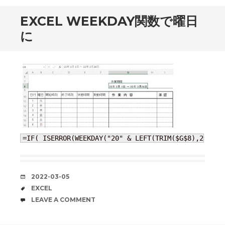
EXCEL WEEKDAY関数で曜日
に
=IF( ISERROR(WEEKDAY("20" & LEFT(TRIM($G$8),2)&"/"
DATE
2022-03-05
TAGS
EXCEL
COMMENTS
LEAVE A COMMENT