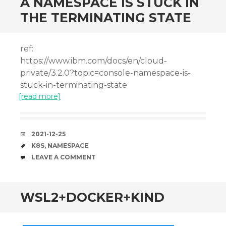
A NAMESPACE IS STUCK IN
THE TERMINATING STATE
ref:
https://www.ibm.com/docs/en/cloud-
private/3.2.0?topic=console-namespace-is-
stuck-in-terminating-state
[read more]
DATE
2021-12-25
TAGS
K8S
,
NAMESPACE
COMMENTS
LEAVE A COMMENT
WSL2+DOCKER+KIND