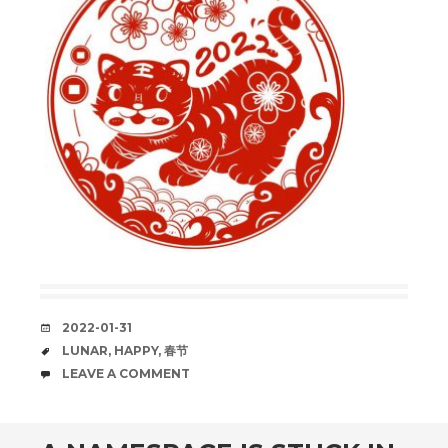
DATE
2022-01-31
TAGS
LUNAR
,
HAPPY
,
春节
COMMENTS
LEAVE A COMMENT