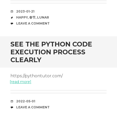
DATE
2023-01-21
TAGS
HAPPY
,
春节
,
LUNAR
COMMENTS
LEAVE A COMMENT
SEE THE PYTHON CODE
EXECUTION PROCESS
CLEARLY
https://pythontutor.com/
[read more]
DATE
2022-05-01
COMMENTS
LEAVE A COMMENT