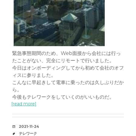
緊急事態期間のため、Web面接から会社には行っ
たことがない、完全にリモートで行いました。
今日はオンボーディングしてから初めて会社のオフ
ィスに参りました。
こんなに早起きして電車に乗ったのは久しぶりだか
ら。
今後もテレワークをしていくのがいいものだ。
[read more]
DATE
2021-11-24
TAGS
テレワーク