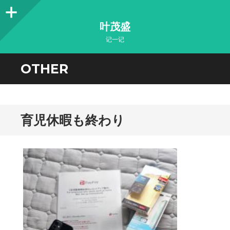
Sidebar
叶茂盛
记一记
OTHER
育児休暇も終わり